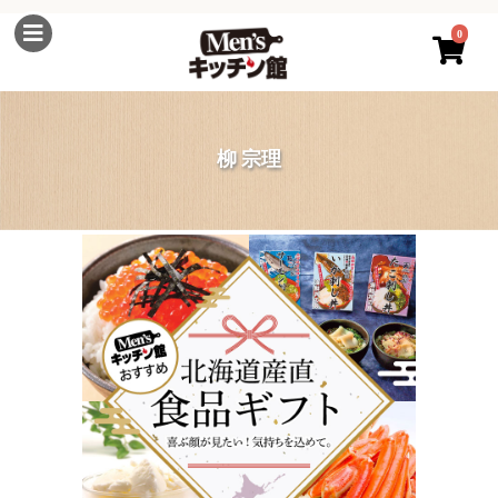
0
柳 宗理