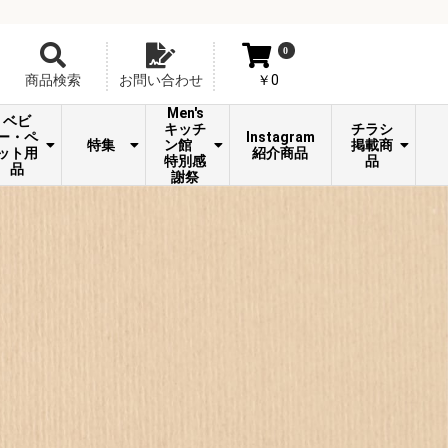
0
￥0
商品検索
お問い合わせ
Men's
ベビ
キッチ
チラシ
ー・ペ
Instagram
特集
ン館
掲載商
ット用
紹介商品
特別感
品
品
謝祭
Toffy スペシャル企
TVショッピング紹介商
ペーパーホルダーカバ
ン】
グファン
ンマット
マット
納
ピッツァ
パスタ
トイレファブリック
ベビー
ペット
消臭・芳香剤
バスマット
糖質ｶｯﾄ炊飯器
拭けるキッチンマット
炒める・焼く
煮る・茹でる
コーヒー特集
おすすめ商品
夏のオススメ
象印 STAN
母の日特集
便利グッズ
揚げ物特集
揚げる
沸かす
切る
挽く
〜260ｃｍ
〜180ｃｍ
〜120ｃｍ
ムーミン
ホットプレート
キッチン家電
キッチン雑貨
コーヒー関連
フライパン
炭酸ボトル
生活家電
季節用品
日用品
ゴミ箱
風呂蓋
水筒
包丁
便座シート
足元マット
フタカバー
シリーズ
スリッパ
セット
フラワーギフト
秋の新米
株式会社
足利
世田
画
品
ー