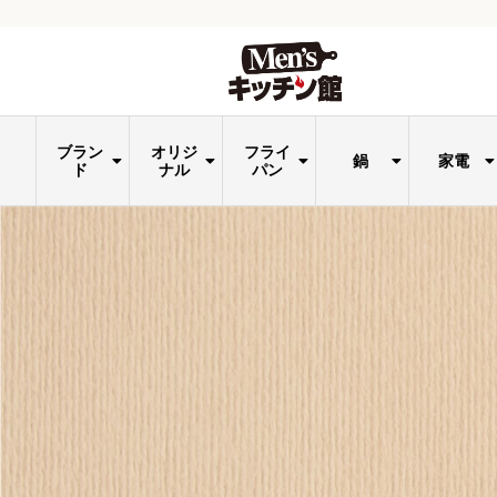
ブラン
オリジ
フライ
鍋
家電
ド
ナル
パン
ヨコズナクリエーショ
Life on Products（ライ
オリジナル プロフィ コ
電気ケ
電子レ
T-fal（ティファール）
Fissler（フィスラー）
DULTON（ダルトン）
MEYER （マイヤー）
積水樹脂（トンボ）
つかもと（益子焼）
ドゥーブルアッシュ
ISETO（イセトー）
TIGER（タイガー）
TAKEYA（タケヤ）
Toffy（トフィー）
TANITA（タニタ）
HARIO（ハリオ）
AUX（オークス）
LAVA（ラヴァ）
ウルシヤマ金属
エムケー精工
富士ホーロー
伊万里陶芸
大木製作所
パール金属
山崎実業
池永鉄工
オカトー
新輝合成
タマハシ
ムーミン
ヤマコー
山崎産業
ヨシカワ
柳 宗理
象印
貝印
東レ
ティファールセット
キッチンアイテム
other
エッグパン（卵焼き）
取っ手なし（別売り）
フライパンカバー
ウォックパン
ホットサンド
クレープパン
鍋・フライパン(単品)
取っ手付き
ウー・ウェンパン
タケヤフラスク
CAPTAIN STAG
コーヒー関連
まるっとパン
ホットサンド
JAVALO ELF
公式セット
フライパン
スキレット
HAMON
EAトCO
BigBee
PYREX
関孫六
tower
aikata
SUSU
other
Leye
家電
お皿
RIN
and
鍋
ステンレス鍋
ホーロー鍋
天ぷら鍋
パスタ鍋
圧力鍋
片手鍋
両手鍋
蒸し器
ホット
ジュー
オーブ
コー
ホー
ホッ
そう
電
電
そ
ン
フ オン プロダクツ）
レクション
ト
レンジ