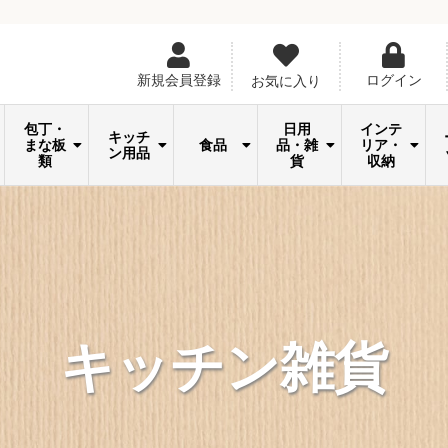
新規会員登録
お気に入り
ログイン
包丁・
日用
インテ
キッチ
まな板
食品
品・雑
リア・
ン用品
類
貨
収納
トル・電気ポッ
ンジ・オーブン
クーラーバッグ・クー
サンドメーカー
サーミキサー
ントースター
ヒーメーカー
ムベーカリー
トプレート
めん流し器
気圧力鍋
気蒸し器
の他家電
かき氷機
アイロン
炊飯器
加湿器
電気鍋
21 〜 25cm
26 〜 30cm
31 〜 35cm
21 〜 25cm
26 〜 30cm
31 〜 35cm
VINTAGE Collection
〜 20cm
〜 20cm
バスマット
キッチンばさみ
スライサー
ピーラー
包丁研ぎ
まな板
包丁
コーヒードリッパー
キッチンスケール
キッチンタイマー
キッチンツール
ハンドミキサー
やかん・ケトル
電子レンジ用品
ボウル・ザル
キッチン収納
コーヒーミル
オイルポット
キッチン小物
食品保存容器
お弁当用品
タンブラー
冷水ポット
カトラリー
炭酸ボトル
お弁当箱
水切り
魔法瓶
浄水器
陶器
水筒
Pizza-ar-Taio
産地直送品
特選グルメ
スムージー
アルコールセンサー
体重計・体組成計
温度計・温湿度計
ゴミ箱・掃除用品
ランドリー用品
限定【名探偵コナ
スーツケース
トイレ用品
バス用品
水筒関連商品
TSUBAME
タイガー
TAKEYA
PORTO
コップ
お皿
茶碗
象印
シーリン
キッチ
バス
収
ラボックス
キッチン雑貨