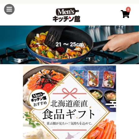
0
21 〜 25cm